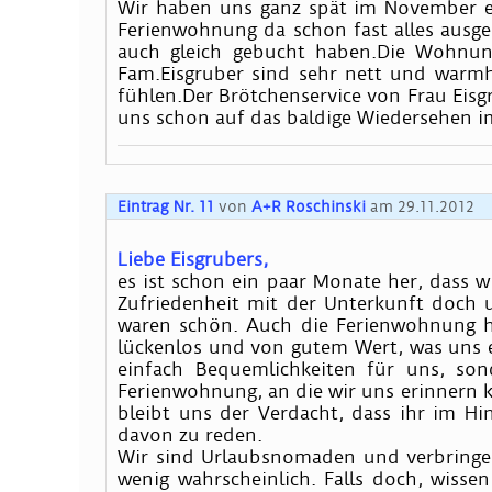
Wir haben uns ganz spät im November en
Ferienwohnung da schon fast alles ausg
auch gleich gebucht haben.Die Wohnun
Fam.Eisgruber sind sehr nett und warmh
fühlen.Der Brötchenservice von Frau Eis
uns schon auf das baldige Wiedersehen im
Eintrag Nr. 11
von
A+R Roschinski
am 29.11.2012
Liebe Eisgrubers,
es ist schon ein paar Monate her, dass wi
Zufriedenheit mit der Unterkunft doch u
waren schön. Auch die Ferienwohnung h
lückenlos und von gutem Wert, was uns e
einfach Bequemlichkeiten für uns, son
Ferienwohnung, an die wir uns erinnern 
bleibt uns der Verdacht, dass ihr im H
davon zu reden.
Wir sind Urlaubsnomaden und verbringen
wenig wahrscheinlich. Falls doch, wisse