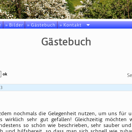
e
» Bilder
» Gästebuch
» Kontakt
Gästebuch
Se
13
otzdem nochmals die Gelegenheit nutzen, um uns für 
wirklich sehr gut gefallen! Gleichzeitig möchten w
indestens so schön wie beschrieben, sehr sauber un
lich und hilfsbereit, so dass man sich schnell wie zu