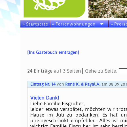
» Startseite
» Ferienwohnungen
» Preis
[Ins Gästebuch eintragen]
24 Einträge auf 3 Seiten
Gehe zu Seite:
Eintrag Nr. 14
von
René K. & Payal A.
am 08.09.20
Vielen Dank!
Liebe Familie Eisgruber,
leider etwas verspätet, möchten wir tr
Hause im Juli zu bedanken! Es hat uns 
uneingeschränkt empfehlen. Alles ist m
wichtig: Familie Eisgruber ist sehr herz