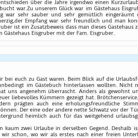
tschieden über die Jahre irgendwo einen Kurzurlaub
ebucht war.Zu unserem Glück war im Gästehaus Eisgrub
g war sehr sauber und sehr gemütlich eingeräumt 
erzig,der Empfang war sehr freundlich und man kon
gruber ist ein Zusatzbeweis dass man dieses Gastehaus
 Gästehaus Eisgruber mit der Fam. Eisgruber.
r bei euch zu Gast waren. Beim Blick auf die Urlaubsf
nbedingt im Gästebuch hinterlassen wollten. Nicht n
at uns angenehm überrascht. Anders als gewohnt und
uer liebevolles Kümmern gezeigt hat. Brötchenservice,
dern prägten auch eine erholungsfreundliche Stim
können. Der eine oder andere nette Schwatz vor der T
intergrund heimlich auch für das weitgehend urlaubsg
 kaum zwei Urlaube in derselben Gegend. Deshalb is
n wir schon, wo wir als erstes nach einer freien Un