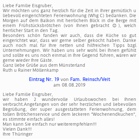
Liebe Familie Eisgruber,
Wir möchten uns ganz herzlich für die Zeit in Ihrer gemütlich u
liebevoll eingerichteten Ferienwohnung (Whg C) bedanken. Die
Morgen auf dem Balkon mit herrlichem Blick in die Berge mit
einem Frühstücksbrötchen (von Ihnen gebracht 😊), welch
herrlicher Start in den Tag.
Besonders schön fanden wir auch, dass die Küche so gut
eingerichtet war, dass wir gerne selber gekocht haben. Danke
auch noch mal für Ihre netten und hilfreichen Tipps bzgl
Unternehmungen. Wir haben uns sehr wohl bei Ihnen gefühlt
und sollte es uns noch einmal in Ihre Gegend führen, wären wir
gerne wieder Ihre Gäste.
Ganz liebe Grüße aus dem Münsterland
Ruth u Rainer Möllenkamp
Eintrag Nr. 19
von
Fam. Reinsch/Veit
am 08.08.2019
Liebe Familie Eisgruber,
wir haben 2 wundervolle Urlaubswochen bei Ihnen
verbracht.Angefangen von der sehr herzlichen und liebevollen
Begrüßung, der super ausgestatteten Ferienwohnung, dem
tollen Brötchenservice und dem leckeren "Wochenendkuchen",
es stimmte einfach alles!
Man kann Sie einfach nur weiterempfehlen!!!
Vielen Dank!!!
Ihre Thüringer