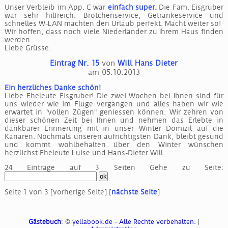
Unser Verbleib im App. C war
einfach super.
Die Fam. Eisgruber
war sehr hilfreich. Brötchenservice, Getränkeservice und
schnelles W-LAN machten den Urlaub perfekt. Macht weiter so!
Wir hoffen, dass noch viele Niederländer zu Ihrem Haus finden
werden.
Liebe Grüsse.
Eintrag Nr. 15
von
Will Hans Dieter
am 05.10.2013
Ein herzliches Danke schön!
Liebe Eheleute Eisgruber! Die zwei Wochen bei Ihnen sind für
uns wieder wie im Fluge vergangen und alles haben wir wie
erwartet in "vollen Zügen" geniessen können. Wir zehren von
dieser schönen Zeit bei Ihnen und nehmen das Erlebte in
dankbarer Erinnerung mit in unser Winter Domizil auf die
Kanaren. Nochmals unseren aufrichtigsten Dank, bleibt gesund
und kommt wohlbehalten über den Winter wünschen
herzlichst Eheleute Luise und Hans-Dieter Will
24 Einträge auf 3 Seiten
Gehe zu Seite:
Seite 1 von 3
[vorherige Seite]
[
nächste Seite
]
Gästebuch
: ©
yellabook.de - Alle Rechte vorbehalten.
|