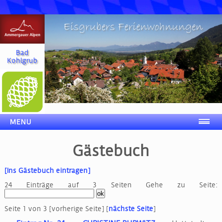
Eisgrubers Ferienwohnungen
Bad
Kohlgrub
MENU
Gästebuch
[Ins Gästebuch eintragen]
24 Einträge auf 3 Seiten
Gehe zu Seite:
Seite 1 von 3
[vorherige Seite]
[
nächste Seite
]